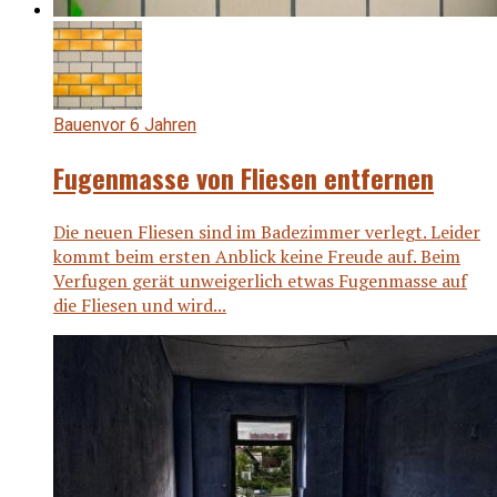
Bauen
vor 6 Jahren
Fugenmasse von Fliesen entfernen
Die neuen Fliesen sind im Badezimmer verlegt. Leider
kommt beim ersten Anblick keine Freude auf. Beim
Verfugen gerät unweigerlich etwas Fugenmasse auf
die Fliesen und wird...