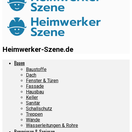
Heimwerker-Szene.de
Bauen
Baustoffe
Dach
Fenster & Türen
Fassade
Hausbau
Keller
Sanitär
Schallschutz
Treppen
Wände
Wasserleitungen & Rohre
Renovieren & Sanieren