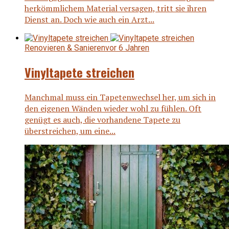
herkömmlichem Material versagen, tritt sie ihren
Dienst an. Doch wie auch ein Arzt...
Renovieren & Sanieren
vor 6 Jahren
Vinyltapete streichen
Manchmal muss ein Tapetenwechsel her, um sich in
den eigenen Wänden wieder wohl zu fühlen. Oft
genügt es auch, die vorhandene Tapete zu
überstreichen, um eine...