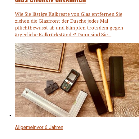
Wie Sie lästige Kalkreste von Glas entfernen Sie
ziehen die Glasfront der Dusche jedes Mal
pflichtbewusst ab und kämpfen trotzdem gegen
ärgerliche Kalkrückstände? Dann sind Sie...
Allgemein
vor 6 Jahren