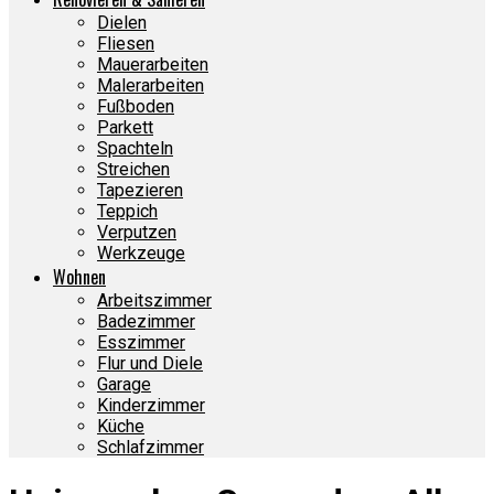
Dielen
Fliesen
Mauerarbeiten
Malerarbeiten
Fußboden
Parkett
Spachteln
Streichen
Tapezieren
Teppich
Verputzen
Werkzeuge
Wohnen
Arbeitszimmer
Badezimmer
Esszimmer
Flur und Diele
Garage
Kinderzimmer
Küche
Schlafzimmer