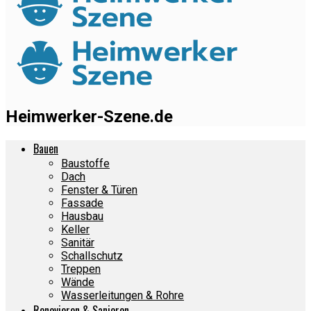
Heimwerker-Szene.de
Bauen
Baustoffe
Dach
Fenster & Türen
Fassade
Hausbau
Keller
Sanitär
Schallschutz
Treppen
Wände
Wasserleitungen & Rohre
Renovieren & Sanieren