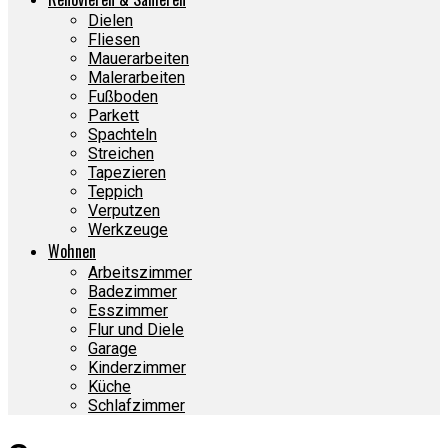
Dielen
Fliesen
Mauerarbeiten
Malerarbeiten
Fußboden
Parkett
Spachteln
Streichen
Tapezieren
Teppich
Verputzen
Werkzeuge
Wohnen
Arbeitszimmer
Badezimmer
Esszimmer
Flur und Diele
Garage
Kinderzimmer
Küche
Schlafzimmer