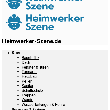
Heimwerker-Szene.de
Bauen
Baustoffe
Dach
Fenster & Türen
Fassade
Hausbau
Keller
Sanitär
Schallschutz
Treppen
Wände
Wasserleitungen & Rohre
Renovieren & Sanieren