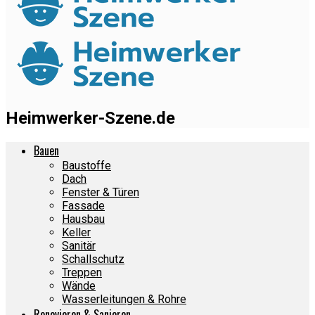
Heimwerker-Szene.de
Bauen
Baustoffe
Dach
Fenster & Türen
Fassade
Hausbau
Keller
Sanitär
Schallschutz
Treppen
Wände
Wasserleitungen & Rohre
Renovieren & Sanieren