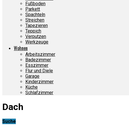
Fußboden
Parkett
Spachteln
Streichen
Tapezieren
Teppich
Verputzen
Werkzeuge
Wohnen
Arbeitszimmer
Badezimmer
Esszimmer
Flur und Diele
Garage
Kinderzimmer
Küche
Schlafzimmer
Dach
Suche