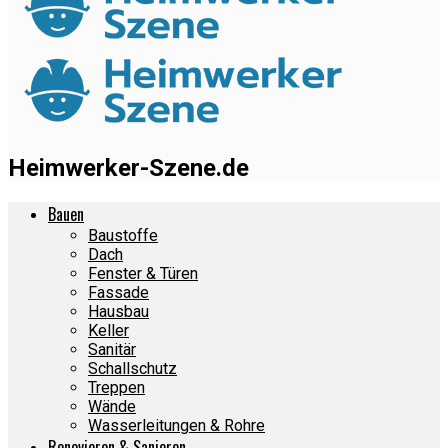
Heimwerker-Szene.de
Bauen
Baustoffe
Dach
Fenster & Türen
Fassade
Hausbau
Keller
Sanitär
Schallschutz
Treppen
Wände
Wasserleitungen & Rohre
Renovieren & Sanieren