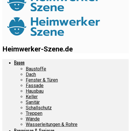
Heimwerker-Szene.de
Bauen
Baustoffe
Dach
Fenster & Türen
Fassade
Hausbau
Keller
Sanitär
Schallschutz
Treppen
Wände
Wasserleitungen & Rohre
Renovieren & Sanieren