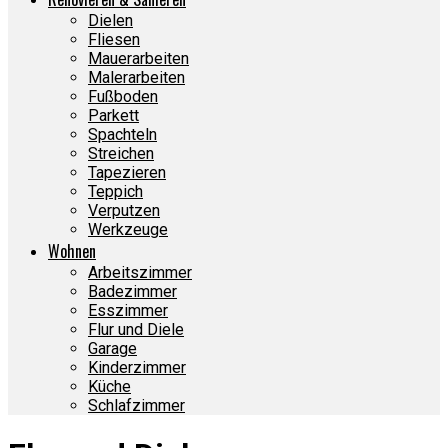
Dielen
Fliesen
Mauerarbeiten
Malerarbeiten
Fußboden
Parkett
Spachteln
Streichen
Tapezieren
Teppich
Verputzen
Werkzeuge
Wohnen
Arbeitszimmer
Badezimmer
Esszimmer
Flur und Diele
Garage
Kinderzimmer
Küche
Schlafzimmer