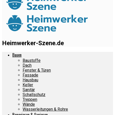
Heimwerker-Szene.de
Bauen
Baustoffe
Dach
Fenster & Türen
Fassade
Hausbau
Keller
Sanitär
Schallschutz
Treppen
Wände
Wasserleitungen & Rohre
Renovieren & Sanieren