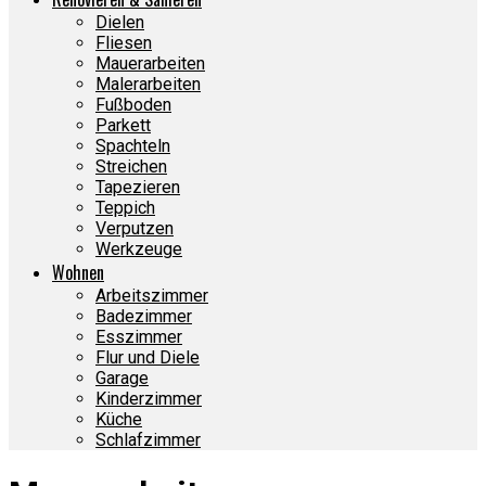
Dielen
Fliesen
Mauerarbeiten
Malerarbeiten
Fußboden
Parkett
Spachteln
Streichen
Tapezieren
Teppich
Verputzen
Werkzeuge
Wohnen
Arbeitszimmer
Badezimmer
Esszimmer
Flur und Diele
Garage
Kinderzimmer
Küche
Schlafzimmer