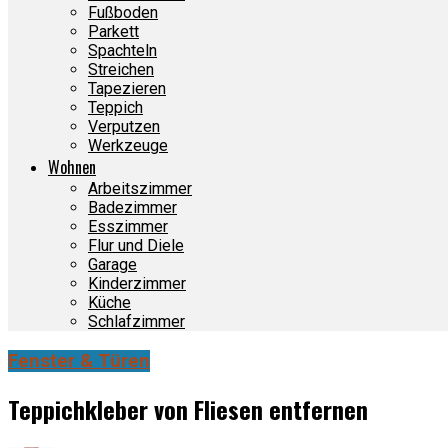
Fußboden
Parkett
Spachteln
Streichen
Tapezieren
Teppich
Verputzen
Werkzeuge
Wohnen
Arbeitszimmer
Badezimmer
Esszimmer
Flur und Diele
Garage
Kinderzimmer
Küche
Schlafzimmer
Fenster & Türen
Teppichkleber von Fliesen entfernen