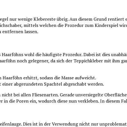
Regel nur wenige Klebereste übrig. Aus diesem Grund rentiert
ppichschaber, mittels welchen die Prozedur zum Kinderspiel wi
n entfernen lassen.
Haarföhns wohl die häufigste Prozedur. Dabei ist dies unabhän
arföhn noch gelegener, da sich der Teppichkleber mit ihm gan
 Haarföhn erhitzt, sodass die Masse aufweicht.
it einer abgerundeten Spachtel abgeschabt werden.
icht bei allen Fliesenarten. Gerade unversiegelte Oberflächen
 in die Poren ein, wodurch diese nun verkleben. In diesem Fall
eifenlauge. Dies ist in der Verwendung nicht nur unproblemati