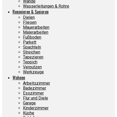
Wände
Wasserleitungen & Rohre
Renovieren & Sanieren
Dielen
Fliesen
Mauerarbeiten
Malerarbeiten
Fußboden
Parkett
Spachteln
Streichen
Tapezieren
Teppich
Verputzen
Werkzeuge
Wohnen
Arbeitszimmer
Badezimmer
Esszimmer
Flur und Diele
Garage
Kinderzimmer
Küche